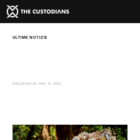
ULTIME NOTIZIE
Dall'Italia la sfida
dei Custodi
PUBLISHED ON:
MAY 19, 2025
By
European Match Race